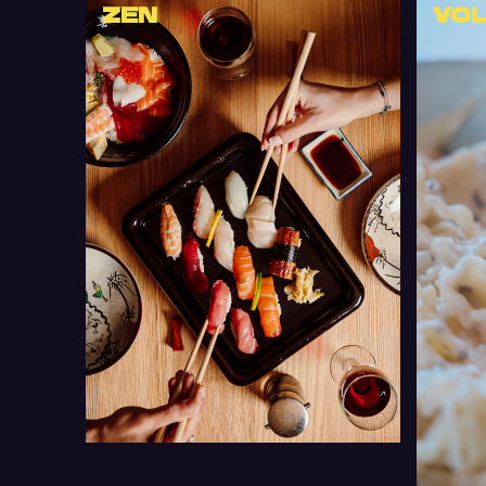
ZEN
VO