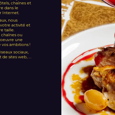
̂tels, chaînes et
e dans le
r Internet.
iaux, nous
votre activité et
 taille.
 chaînes ou
n oeuvre une
de vos ambitions !
́seaux sociaux,
 de sites web, …