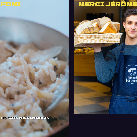
LFONI
MERCI JÉRÔM