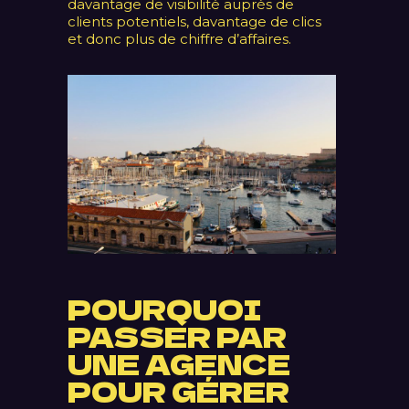
davantage de visibilité auprès de
clients potentiels, davantage de clics
et donc plus de chiffre d’affaires.
POURQUOI
PASSER PAR
UNE AGENCE
POUR GÉRER