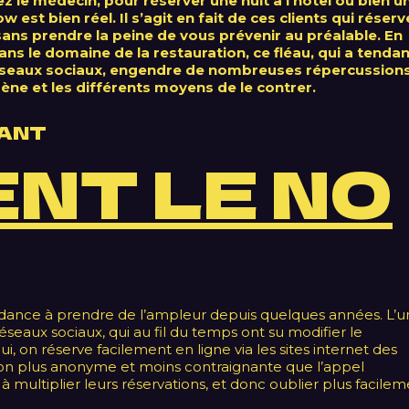
 le médecin, pour réserver une nuit à l’hôtel ou bien u
est bien réel. Il s’agit en fait de ces clients qui réserv
ans prendre la peine de vous prévenir au préalable. En
Dans le domaine de la restauration, ce fléau, qui a tenda
réseaux sociaux, engendre de nombreuses répercussion
e et les différents moyens de le contrer.
ÇANT
ENT LE NO
ance à prendre de l’ampleur depuis quelques années. L’u
réseaux sociaux, qui au fil du temps ont su modifier le
i, on réserve facilement en ligne via les sites internet des
tion plus anonyme et moins contraignante que l’appel
 multiplier leurs réservations, et donc oublier plus facile