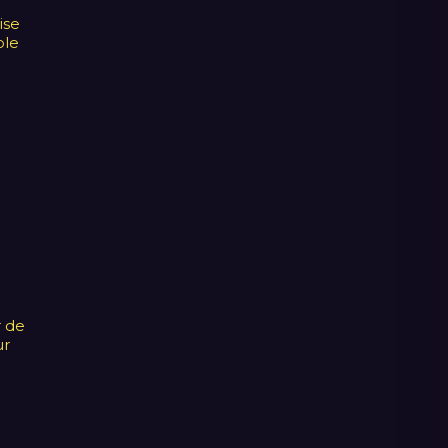
ise
ble
r de
ur