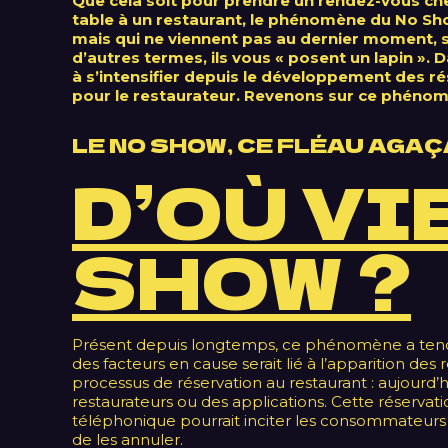
Que cela soit pour prendre un rendez-vous chez
table à un restaurant, le phénomène du No Show 
mais qui ne viennent pas au dernier moment, s
d’autres termes, ils vous « posent un lapin ». 
à s’intensifier depuis le développement des 
pour le restaurateur.
Revenons sur ce phénomèn
LE NO SHOW, CE FLÉAU AGA
D’OÙ VI
SHOW ?
Présent depuis longtemps, ce phénomène a tend
des facteurs en cause serait lié à l’apparition des 
processus de réservation au restaurant : aujourd’hu
restaurateurs ou des applications. Cette réserva
téléphonique pourrait inciter les consommateurs à
de les annuler.