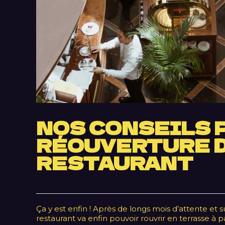
NOS CONSEILS 
RÉOUVERTURE D
RESTAURANT
Ça y est enfin ! Après de longs mois d’attente et s
restaurant va enfin pouvoir rouvrir en terrasse à pa