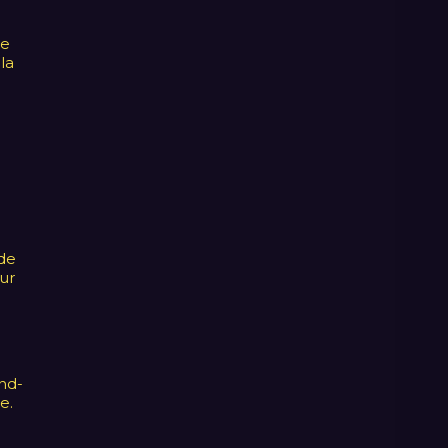
de
la
 de
ur
and-
e.