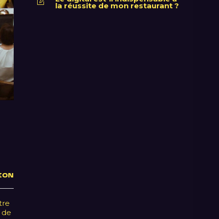
la réussite de mon restaurant ?
ION
tre
e de